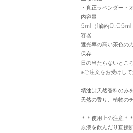
・真正ラベンダー・
内容量
5ml（1滴約0.05m
容器
遮光率の高い茶色の
保存
日の当たらないとこ
※ご注文をお受けし
精油は天然香料のみ
天然の香り、植物の
＊＊使用上の注意＊
原液を飲んだり直接