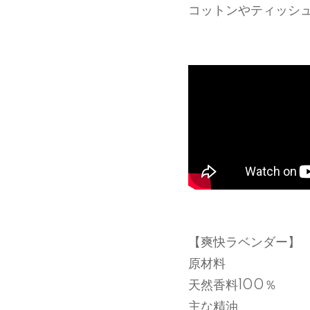
コットンやティッシ
【爽快ラベンダー】
原材料
天然香料100％
主な精油