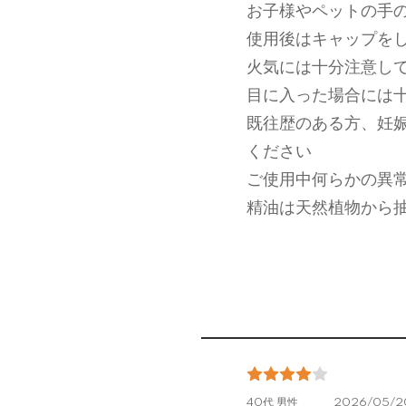
お子様やペットの手
使用後はキャップを
火気には十分注意し
目に入った場合には
既往歴のある方、妊
ください
ご使用中何らかの異
精油は天然植物から
40代 男性
2026/05/20 