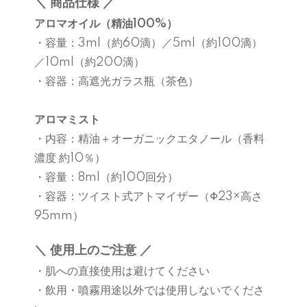
＼ 商品仕様 ／
アロマオイル（精油100%）
・容量：3ml（約60滴）／5ml（約100滴）
／10ml（約200滴）
・容器：高遮光ガラス瓶（茶色）
アロマミスト
・内容：精油＋オーガニックエタノール（香料
濃度 約10％）
・容量：8ml（約100回分）
・容器：ツイスト式アトマイザー（Φ23×高さ
95mm）
＼ 使用上のご注意 ／
・肌への直接使用は避けてください
・飲用・噴霧用途以外では使用しないでくださ